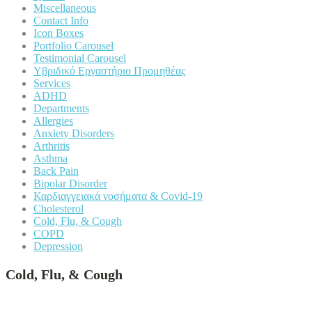
Miscellaneous
Contact Info
Icon Boxes
Portfolio Carousel
Testimonial Carousel
Υβριδικό Εργαστήριο Προμηθέας
Services
ADHD
Departments
Allergies
Anxiety Disorders
Arthritis
Asthma
Back Pain
Bipolar Disorder
Καρδιαγγειακά νοσήματα & Covid-19
Cholesterol
Cold, Flu, & Cough
COPD
Depression
Cold, Flu, & Cough