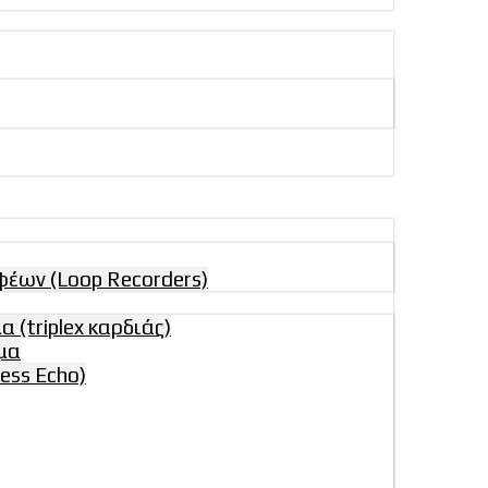
έων (Loop Recorders)
(triplex καρδιάς)
μα
ess Echo)