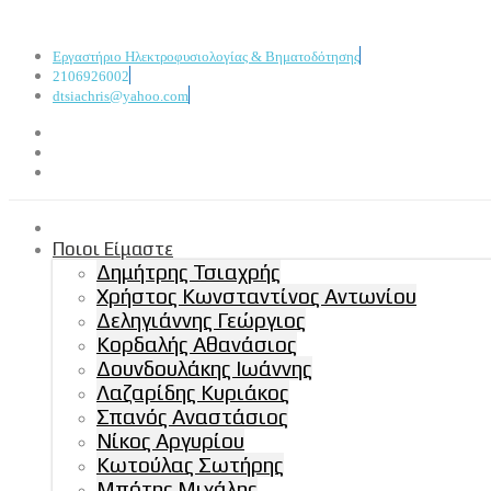
Εργαστήριο Ηλεκτροφυσιολογίας & Βηματοδότησης
2106926002
dtsiachris@yahoo.com
Ποιοι Είμαστε
Δημήτρης Τσιαχρής
Χρήστος Κωνσταντίνος Αντωνίου
Δεληγιάννης Γεώργιος
Κορδαλής Αθανάσιος
Δουνδουλάκης Ιωάννης
Λαζαρίδης Κυριάκος
Σπανός Αναστάσιος
Νίκος Αργυρίου
Κωτούλας Σωτήρης
Μπότης Μιχάλης