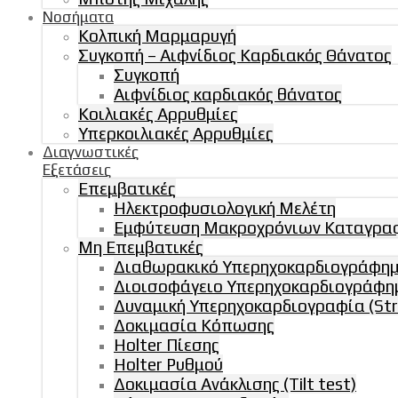
Νοσήματα
Κολπική Μαρμαρυγή
Συγκοπή – Αιφνίδιος Καρδιακός Θάνατος
Συγκοπή
Αιφνίδιος καρδιακός θάνατος
Κοιλιακές Αρρυθμίες
Υπερκοιλιακές Αρρυθμίες
Διαγνωστικές
Εξετάσεις
Επεμβατικές
Ηλεκτροφυσιολογική Μελέτη
Εμφύτευση Μακροχρόνιων Καταγραφ
Μη Επεμβατικές
Διαθωρακικό Υπερηχοκαρδιογράφημα 
Διοισοφάγειο Υπερηχοκαρδιογράφη
Δυναμική Υπερηχοκαρδιογραφία (Str
Δοκιμασία Κόπωσης
Holter Πίεσης
Holter Ρυθμού
Δοκιμασία Ανάκλισης (Tilt test)