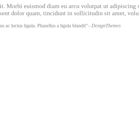
it. Morbi euismod diam eu arcu volutpat ut adipiscing s
nt dolor quam, tincidunt in sollicitudin sit amet, vol
 ac luctus ligula. Phasellus a ligula blandit
– DesignThemes