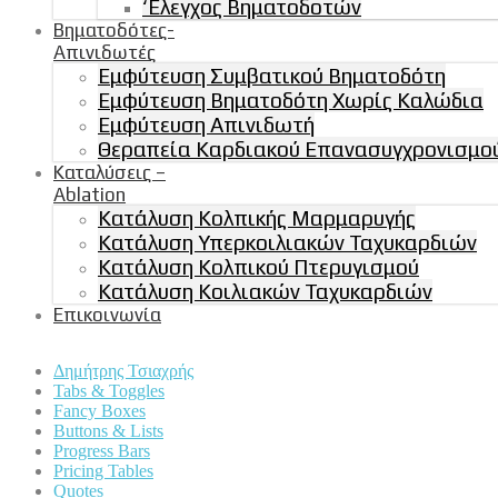
‘Ελεγχος Βηματοδοτών
Βηματοδότες-
Απινιδωτές
Εμφύτευση Συμβατικού Βηματοδότη
Εμφύτευση Βηματοδότη Χωρίς Καλώδια
Εμφύτευση Απινιδωτή
Θεραπεία Καρδιακού Επανασυγχρονισμού
Καταλύσεις –
Ablation
Κατάλυση Κολπικής Μαρμαρυγής
Κατάλυση Υπερκοιλιακών Ταχυκαρδιών
Κατάλυση Κολπικού Πτερυγισμού
Κατάλυση Κοιλιακών Ταχυκαρδιών
Επικοινωνία
Δημήτρης Τσιαχρής
Tabs & Toggles
Fancy Boxes
Buttons & Lists
Progress Bars
Pricing Tables
Quotes