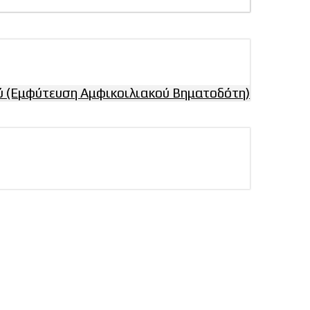
 (Εμφύτευση Αμφικοιλιακού Βηματοδότη)