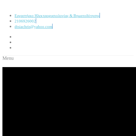
Εργαστήριο Ηλεκτροφυσιολογίας & Βηματοδότησης
2106926002
dtsiachris@yahoo.com
Menu