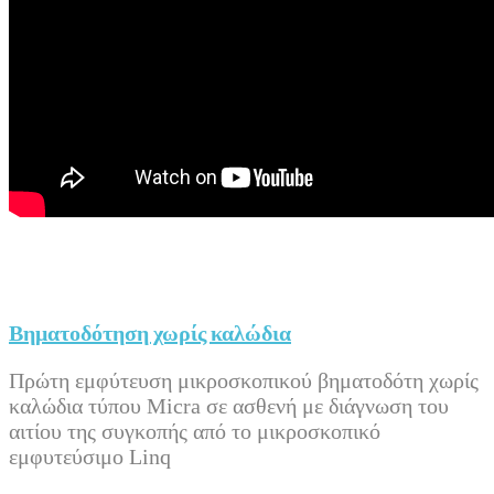
Βηματοδότηση χωρίς καλώδια
Πρώτη εμφύτευση μικροσκοπικού βηματοδότη χωρίς
καλώδια τύπου Micra σε ασθενή με διάγνωση του
αιτίου της συγκοπής από το μικροσκοπικό
εμφυτεύσιμο Linq