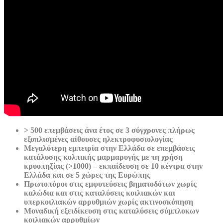
> 500 επεμβάσεις άνα έτος σε 3 σύγχρονες πλήρως
εξοπλισμένες αίθουσες ηλεκτροφυσιολογίας
Μεγαλύτερη εμπειρία στην Ελλάδα σε επεμβάσεις
κατάλυσης κολπικής μαρμαρυγής με τη χρήση
κρυοπηξίας (>1000) – εκπαίδευση σε 10 κέντρα στην
Ελλάδα και σε 5 χώρες της Ευρώπης
Πρωτοπόροι στις εμφυτεύσεις βηματοδότων χωρίς
καλώδια και στις καταλύσεις κοιλιακών και
υπερκοιλιακών αρρυθμιών χωρίς ακτινοσκόπηση
Μοναδική εξειδίκευση στις καταλύσεις σύμπλοκων
κοιλιακών αρρυθμίων