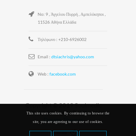
No: 9 , Άγγελου Πυρρή , Αμπελόκηποι ,
11526 Αθήνα Ελλάδα
Τηλέφωνο : +210-6926002
Email :
dtsiachris@yahoo.com
Web :
facebook.com
Copyright © 2019 Soulmedic
Theme All Rights Reserved |
This site uses cookies. By continuing to browse the
Design Themes
site, you are agreeing to our use of cookies.