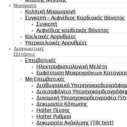
Νοσήματα
Κολπική Μαρμαρυγή
Συγκοπή – Αιφνίδιος Καρδιακός Θάνατος
Συγκοπή
Αιφνίδιος καρδιακός θάνατος
Κοιλιακές Αρρυθμίες
Υπερκοιλιακές Αρρυθμίες
Διαγνωστικές
Εξετάσεις
Επεμβατικές
Ηλεκτροφυσιολογική Μελέτη
Εμφύτευση Μακροχρόνιων Καταγραφ
Μη Επεμβατικές
Διαθωρακικό Υπερηχοκαρδιογράφημα 
Διοισοφάγειο Υπερηχοκαρδιογράφη
Δυναμική Υπερηχοκαρδιογραφία (Str
Δοκιμασία Κόπωσης
Holter Πίεσης
Holter Ρυθμού
Δοκιμασία Ανάκλισης (Tilt test)