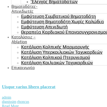
‘Ελεγχος Βηματοδοτών
Βηματοδότες-
Απινιδωτές
Εμφύτευση Συμβατικού Βηματοδότη
Εμφύτευση Βηματοδότη Χωρίς Καλώδια
Εμφύτευση Απινιδωτή
Θεραπεία Καρδιακού Επανασυγχρονισμού
Καταλύσεις –
Ablation
Κατάλυση Κολπικής Μαρμαρυγής
Κατάλυση Υπερκοιλιακών Ταχυκαρδιών
Κατάλυση Κολπικού Πτερυγισμού
Κατάλυση Κοιλιακών Ταχυκαρδιών
Επικοινωνία
Uisque varius libero placerat
admin
dignissim
rhoncus
Read More