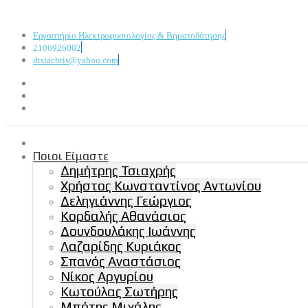
Εργαστήριο Ηλεκτροφυσιολογίας & Βηματοδότησης
2106926002
dtsiachris@yahoo.com
Ποιοι Είμαστε
Δημήτρης Τσιαχρής
Χρήστος Κωνσταντίνος Αντωνίου
Δεληγιάννης Γεώργιος
Κορδαλής Αθανάσιος
Δουνδουλάκης Ιωάννης
Λαζαρίδης Κυριάκος
Σπανός Αναστάσιος
Νίκος Αργυρίου
Κωτούλας Σωτήρης
Μπότης Μιχάλης