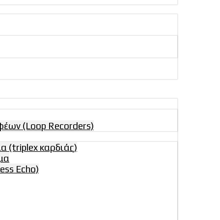
έων (Loop Recorders)
(triplex καρδιάς)
μα
ess Echo)