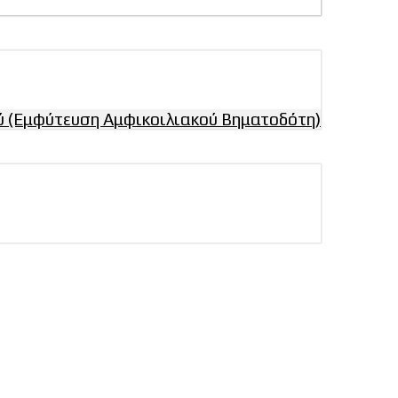
 (Εμφύτευση Αμφικοιλιακού Βηματοδότη)