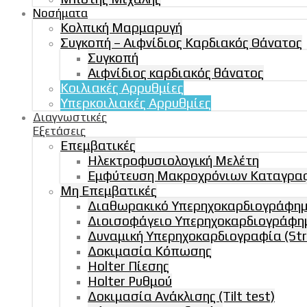
Νοσήματα
Κολπική Μαρμαρυγή
Συγκοπή – Αιφνίδιος Καρδιακός Θάνατος
Συγκοπή
Αιφνίδιος καρδιακός θάνατος
Κοιλιακές Αρρυθμίες
Υπερκοιλιακές Αρρυθμίες
Διαγνωστικές
Εξετάσεις
Επεμβατικές
Ηλεκτροφυσιολογική Μελέτη
Εμφύτευση Μακροχρόνιων Καταγραφ
Μη Επεμβατικές
Διαθωρακικό Υπερηχοκαρδιογράφημα 
Διοισοφάγειο Υπερηχοκαρδιογράφη
Δυναμική Υπερηχοκαρδιογραφία (Str
Δοκιμασία Κόπωσης
Holter Πίεσης
Holter Ρυθμού
Δοκιμασία Ανάκλισης (Tilt test)