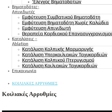
‘Ελεγχος Βηματοδοτών
Βηματοδότες-
Απινιδωτές
Εμφύτευση Συμβατικού Βηματοδότη
Εμφύτευση Βηματοδότη Χωρίς Καλώδια
Εμφύτευση Απινιδωτή
Θεραπεία Καρδιακού Επανασυγχρονισμού
Καταλύσεις –
Ablation
Κατάλυση Κολπικής Μαρμαρυγής
Κατάλυση Υπερκοιλιακών Ταχυκαρδιών
Κατάλυση Κολπικού Πτερυγισμού
Κατάλυση Κοιλιακών Ταχυκαρδιών
Επικοινωνία
ΚΟΙΛΙΑΚΕΣ ΑΡΡΥΘΜΙΕΣ
Κοιλιακές Αρρυθμίες