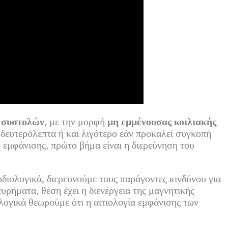
 συστολών
, με την μορφή
μη εμμένουσας κοιλιακής
 δευτερόλεπτα ή και λιγότερο εάν προκαλεί συγκοπή
 εμφάνισης, πρώτο βήμα είναι η διερεύνηση του
διολογικά, διερευνούμε τους παράγοντες κινδύνου για
ήματα, θέση έχει η διενέργεια της μαγνητικής
λογικά θεωρούμε ότι η αιτιολογία εμφάνισης των