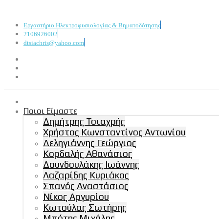
Εργαστήριο Ηλεκτροφυσιολογίας & Βηματοδότησης
2106926002
dtsiachris@yahoo.com
Ποιοι Είμαστε
Δημήτρης Τσιαχρής
Χρήστος Κωνσταντίνος Αντωνίου
Δεληγιάννης Γεώργιος
Κορδαλής Αθανάσιος
Δουνδουλάκης Ιωάννης
Λαζαρίδης Κυριάκος
Σπανός Αναστάσιος
Νίκος Αργυρίου
Κωτούλας Σωτήρης
Μπότης Μιχάλης