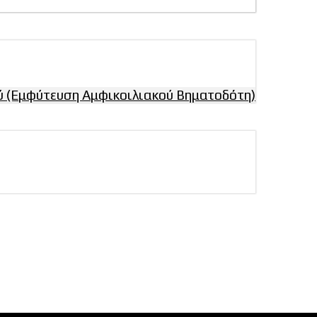
 (Εμφύτευση Αμφικοιλιακού Βηματοδότη)