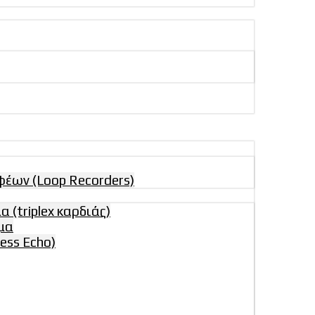
έων (Loop Recorders)
(triplex καρδιάς)
μα
ess Echo)