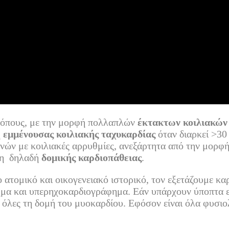
τρόπους, με την μορφή πολλαπλών
έκτακτων κοιλιακών
ή
εμμένουσας κοιλιακής ταχυκαρδίας
όταν διαρκεί >30
νών με κοιλιακές αρρυθμίες, ανεξάρτητα από την μορφή
ρξη δηλαδή
δομικής καρδιοπάθειας
.
ατομικό και οικογενειακό ιστορικό, τον εξετάζουμε καρ
μα και υπερηχοκαρδιογράφημα. Εάν υπάρχουν ύποπτα ευρ
 όλες τη δομή του μυοκαρδίου. Εφόσον είναι όλα φυσιο