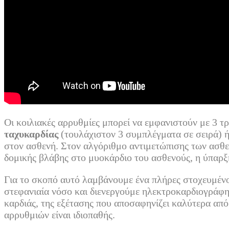
Οι κοιλιακές αρρυθμίες μπορεί να εμφανιστούν με 3 
ταχυκαρδίας
(τουλάχιστον 3 συμπλέγματα σε σειρά) 
στον ασθενή. Στον αλγόριθμο αντιμετώπισης των ασθε
δομικής βλάβης στο μυοκάρδιο του ασθενούς, η ύπα
Για το σκοπό αυτό λαμβάνουμε ένα πλήρες στοχευμένο 
στεφανιαία νόσο και διενεργούμε ηλεκτροκαρδιογράφη
καρδιάς, της εξέτασης που αποσαφηνίζει καλύτερα από
αρρυθμιών είναι ιδιοπαθής.