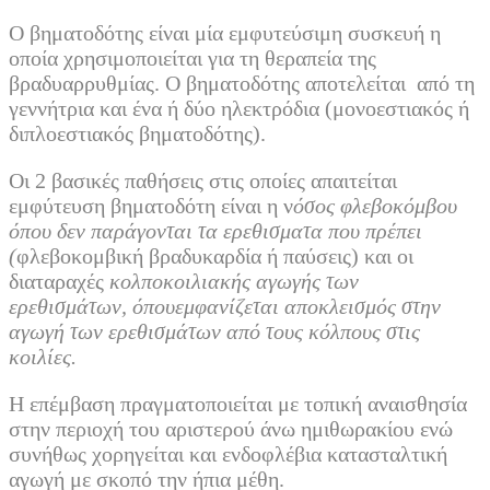
Ο βηματοδότης είναι μία εμφυτεύσιμη συσκευή η
οποία χρησιμοποιείται για τη θεραπεία της
βραδυαρρυθμίας. Ο βηματοδότης αποτελείται από τη
γεννήτρια και ένα ή δύο ηλεκτρόδια (μονοεστιακός ή
διπλοεστιακός βηματοδότης).
Οι 2 βασικές παθήσεις στις οποίες απαιτείται
εμφύτευση βηματοδότη είναι η ν
όσος φλεβοκόμβου
όπου δεν παράγονται τα ερεθισματα που πρέπει
(
φλεβοκομβική βραδυκαρδία ή παύσεις) και οι
διαταραχές
κ
ολποκοιλιακής αγωγής των
ερεθισμάτων, όπουεμφανίζεται αποκλεισμός στην
αγωγή των ερεθισμάτων από τους κόλπους στις
κοιλίες.
Η επέμβαση πραγματοποιείται με τοπική αναισθησία
στην περιοχή του αριστερού άνω ημιθωρακίου ενώ
συνήθως χορηγείται και ενδοφλέβια κατασταλτική
αγωγή με σκοπό την ήπια μέθη.