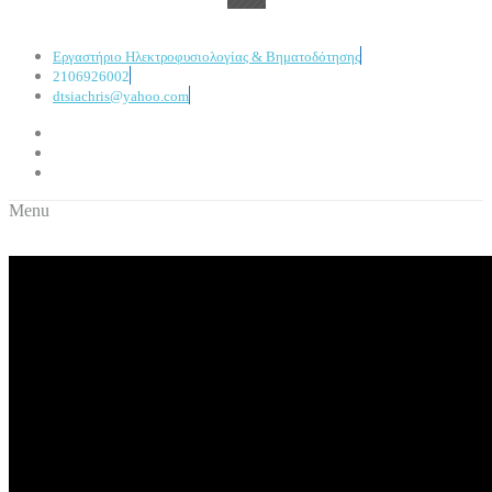
Εργαστήριο Ηλεκτροφυσιολογίας & Βηματοδότησης
2106926002
dtsiachris@yahoo.com
Menu