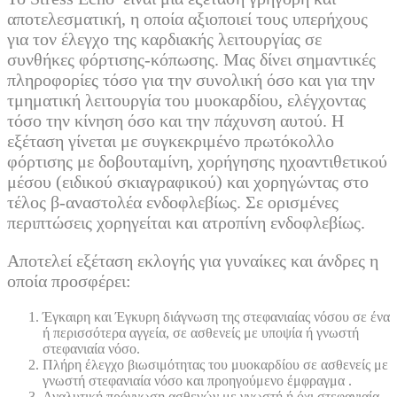
αποτελεσματική, η οποία αξιοποιεί τους υπερήχους
για τον έλεγχο της καρδιακής λειτουργίας σε
συνθήκες φόρτισης-κόπωσης. Μας δίνει σημαντικές
πληροφορίες τόσο για την συνολική όσο και για την
τμηματική λειτουργία του μυοκαρδίου, ελέγχοντας
τόσο την κίνηση όσο και την πάχυνση αυτού. Η
εξέταση γίνεται με συγκεκριμένο πρωτόκολλο
φόρτισης με δοβουταμίνη, χορήγησης ηχοαντιθετικού
μέσου (ειδικού σκιαγραφικού) και χορηγώντας στο
τέλος β-αναστολέα ενδοφλεβίως. Σε ορισμένες
περιπτώσεις χορηγείται και ατροπίνη ενδοφλεβίως.
Αποτελεί εξέταση εκλογής για γυναίκες και άνδρες η
οποία προσφέρει:
Έγκαιρη και Έγκυρη διάγνωση της στεφανιαίας νόσου σε ένα
ή περισσότερα αγγεία, σε ασθενείς με υποψία ή γνωστή
στεφανιαία νόσο.
Πλήρη έλεγχο βιωσιμότητας του μυοκαρδίου σε ασθενείς με
γνωστή στεφανιαία νόσο και προηγούμενο έμφραγμα .
Αναλυτική πρόγνωση ασθενών με γνωστή ή όχι στεφανιαία