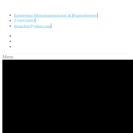
Εργαστήριο Ηλεκτροφυσιολογίας & Βηματοδότησης
2106926002
dtsiachris@yahoo.com
Menu