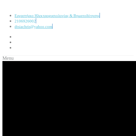
Εργαστήριο Ηλεκτροφυσιολογίας & Βηματοδότησης
2106926002
dtsiachris@yahoo.com
Menu